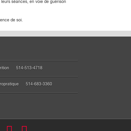
 leurs séances, en voie de guérison
ence de soi.
rition
514-513-4718
ropratique
514-683-3360
cebook
Twitter
Pinterest
Youtube