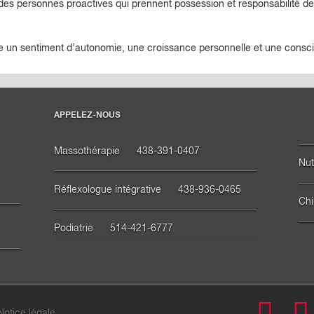
 des personnes proactives qui prennent possession et responsabilité de
e un sentiment d’autonomie, une croissance personnelle et une consci
APPELEZ-NOUS
Massothérapie
438-391-0407
Nut
Réflexologue intégrative
438-936-0465
Chi
Podiatrie
514-421-6777
Fa
Notice légale