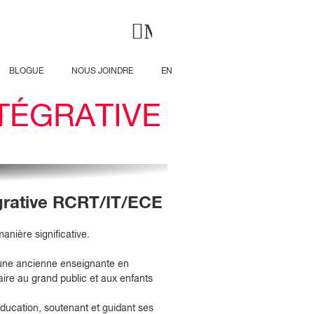
Menu principal
BLOGUE
NOUS JOINDRE
EN
TÉGRATIVE
IONS VIDÉO
grative RCRT/IT/ECE
anière significative.
t une ancienne enseignante en
aire au grand public et aux enfants
ducation, soutenant et guidant ses