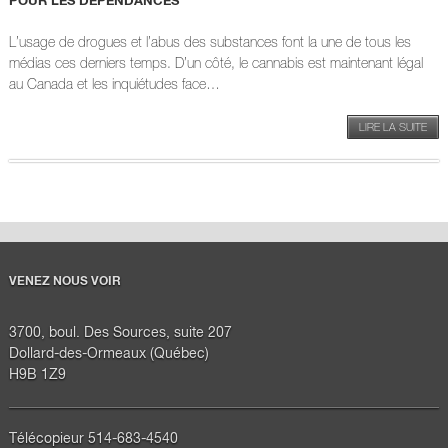
POUR LES DÉPENDANCES
L’usage de drogues et l’abus des substances font la une de tous les
médias ces derniers temps. D’un côté, le cannabis est maintenant légal
au Canada et les inquiétudes face…
LIRE LA SUITE
VENEZ NOUS VOIR
3700, boul. Des Sources, suite 207
Dollard-des-Ormeaux (Québec)
H9B 1Z9
Télécopieur 514-683-4540