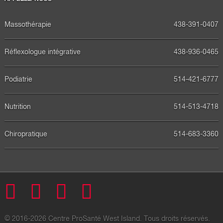
Massothérapie
438-391-0407
Réflexologue intégrative
438-936-0465
Podiatrie
514-421-6777
Nutrition
514-513-4718
Chiropratique
514-683-3360
Facebook
Twitter
Pinterest
Youtube
© 2016-2026 Centre ProSanté West Island. Tous droits réservés.